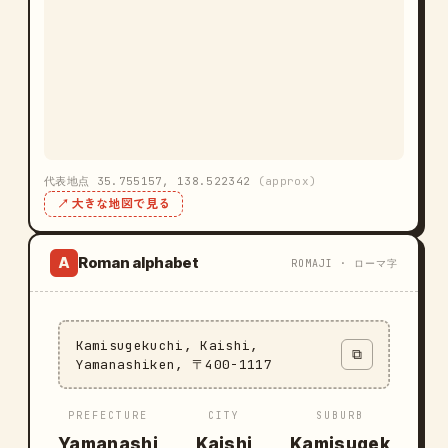
代表地点 35.755157, 138.522342
(approx)
↗ 大きな地図で見る
Roman alphabet
A
ROMAJI · ローマ字
Kamisugekuchi, Kaishi,
⧉
Yamanashiken, 〒400-1117
PREFECTURE
CITY
SUBURB
Yamanashi
Kaishi
Kamisugek