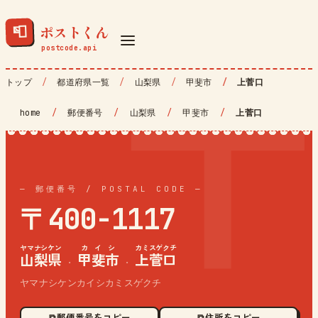
ポストくん
📮
トップ
都道府県一覧
山梨県
甲斐市
上菅口
home
/
郵便番号
/
山梨県
/
甲斐市
/
上菅口
— 郵便番号 / POSTAL CODE —
〒400-1117
ヤマナシケン
カイシ
カミスゲクチ
山梨県
甲斐市
上菅口
·
·
ヤマナシケンカイシカミスゲクチ
⧉ 郵便番号をコピー
⧉ 住所をコピー