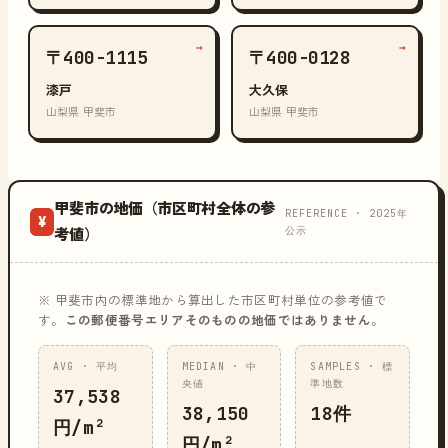
→
→
〒400-1115
〒400-0128
漆戸
大久保
山梨県 甲斐市
山梨県 甲斐市
甲斐市の地価（市区町村全体の参
REFERENCE · 2025年
¥
公示
考値）
※ 甲斐市内の標準地から算出した市区町村単位の参考値で
す。
この郵便番号エリアそのものの地価ではありません
。
AVG · 平均
MEDIAN · 中
SAMPLES · 標
央値
準地数
37,538
38,150
18件
円/m²
円/m²