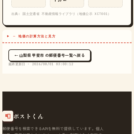
出典: 国土交通省 不動産情報ライブラリ（地価公示 XCT001）
─ 地価の計算方法と見方
← 山梨県 甲斐市 の郵便番号一覧へ戻る
最終更新日 ·
2026/08/01 03:00:12
ポストくん
📮
郵便番号を検索できるAPIを無料で提供しています。個人