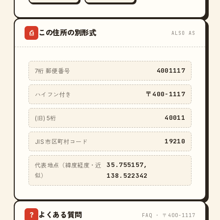
この住所の別形式
⎙
ALSO AS
4001117
7桁 郵便番号
〒400-1117
ハイフン付き
40011
(旧) 5桁
19210
JIS 市区町村コード
35.755157,
代表地点（緯度経度・近
138.522342
似）
よくある質問
?
FAQ · 〒400-1117