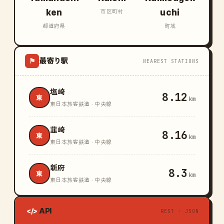
ken
uchi
市区町村
都道府県
町域
最寄り駅
⚑
NEAREST STATIONS
塩崎
8.12
東
km
東日本旅客鉄道 · 中央線
韮崎
8.16
東
km
東日本旅客鉄道 · 中央線
新府
8.3
東
km
東日本旅客鉄道 · 中央線
API
</>
REST · JSON