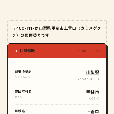
〒400-1117は山梨県甲斐市上菅口（カミスゲク
チ）の郵便番号です。
住所情報
◉
ADDRESS · 住所
都道府県名
山梨県
ヤマナシケン
YAMANASHIKEN
市区町村名
甲斐市
カイシ
KAISHI
町域名
上菅口