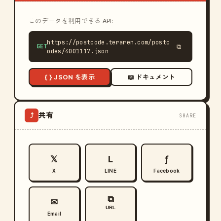
このデータを利用できる API:
https://postcode.teraren.com/postc
GET
⧉
odes/4001117.json
{ } JSON を表示
📖 ドキュメント
共有
⤴
SHARE
𝕏
L
ƒ
X
LINE
Facebook
⧉
✉
URL
Email