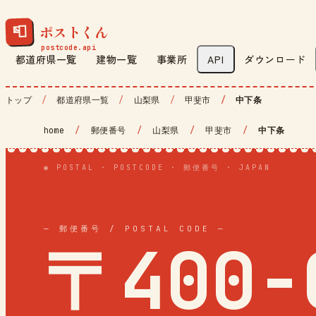
ポストくん
📮
都道府県一覧
建物一覧
事業所
API
ダウンロード
トップ
都道府県一覧
山梨県
甲斐市
中下条
home
/
郵便番号
/
山梨県
/
甲斐市
/
中下条
◉ POSTAL · POSTCODE · 郵便番号 · JAPAN
— 郵便番号 / POSTAL CODE —
〒400-