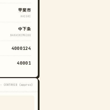
甲斐市
KAISHI
中下条
NAKASHIMOJOU
4000124
40001
 · CENTROID (approx)