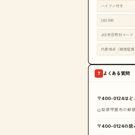
ハイフン付き
(旧) 5桁
JIS 市区町村コード
代表地点（緯度経度
よくある質問
?
〒400-0124
山梨県甲斐市の郵
〒400-0124の