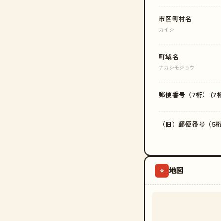
市区町村名
カイシ
町域名
ナカシモジョウ
郵便番号（7桁） (7桁
（旧）郵便番号（5桁）
地図
⌖