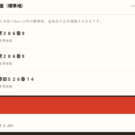
価（標準地）
L
半径 1.5km 以内の標準地。各地点の公示価格そのままです。
更２８６番９
専用地域
更２８６番９
専用地域
原田５２６番１４
専用地域
 API: