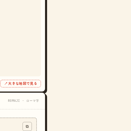
↗ 大きな地図で見る
ROMAJI · ローマ字
⧉