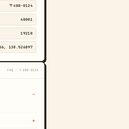
〒400-0124
40001
19210
56, 138.526897
FAQ · 〒400-0124