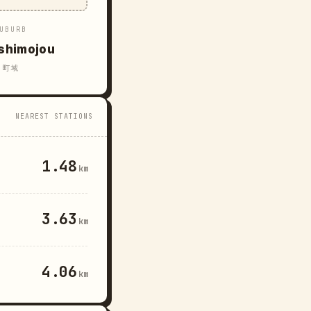
UBURB
shimojou
町域
NEAREST STATIONS
1.48
km
3.63
km
4.06
km