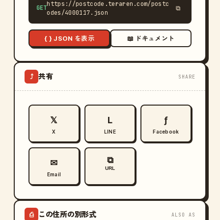
https://postcode.teraren.com/postc
GET
⧉
odes/4000117.json
{ } JSON を表示
📖 ドキュメント
共有
⤴
SHARE
𝕏
L
ƒ
X
LINE
Facebook
⧉
✉
URL
Email
この住所の別形式
⎙
ALSO AS