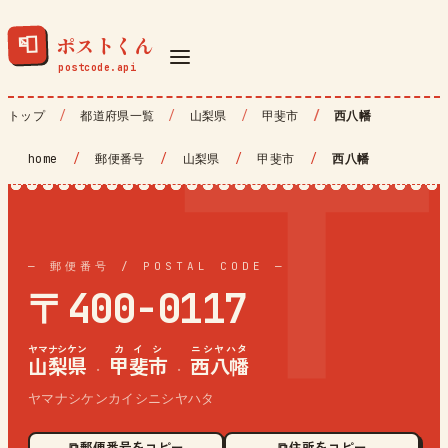
ポストくん
📮
トップ
都道府県一覧
山梨県
甲斐市
西八幡
home
/
郵便番号
/
山梨県
/
甲斐市
/
西八幡
— 郵便番号 / POSTAL CODE —
〒400-0117
ヤマナシケン
カイシ
ニシヤハタ
山梨県
甲斐市
西八幡
·
·
ヤマナシケンカイシニシヤハタ
⧉ 郵便番号をコピー
⧉ 住所をコピー