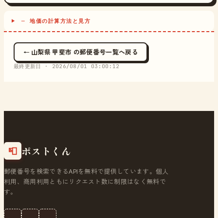
─ 地価の計算方法と見方
← 山梨県 甲斐市 の郵便番号一覧へ戻る
最終更新日 ·
2026/08/01 03:00:12
ポストくん
📮
郵便番号を検索できるAPIを無料で提供しています。個人
利用、商用利用ともにリクエスト数に制限はなく無料で
す。