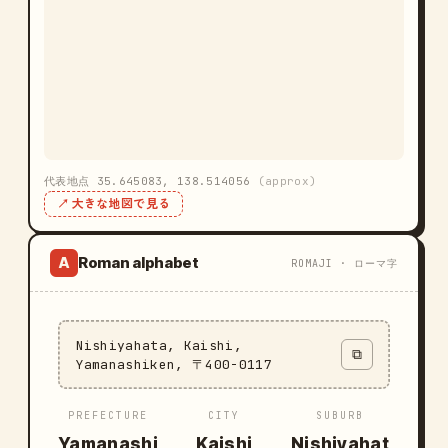
代表地点 35.645083, 138.514056
(approx)
↗ 大きな地図で見る
Roman alphabet
A
ROMAJI · ローマ字
Nishiyahata, Kaishi,
⧉
Yamanashiken, 〒400-0117
PREFECTURE
CITY
SUBURB
Yamanashi
Kaishi
Nishiyahat