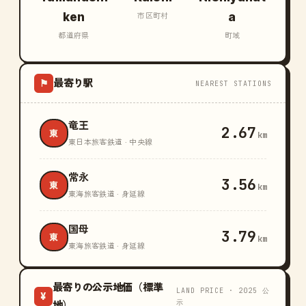
ken
a
市区町村
都道府県
町域
最寄り駅
⚑
NEAREST STATIONS
竜王
2.67
東
km
東日本旅客鉄道 · 中央線
常永
3.56
東
km
東海旅客鉄道 · 身延線
国母
3.79
東
km
東海旅客鉄道 · 身延線
最寄りの公示地価（標準
LAND PRICE · 2025 公
¥
示
地）