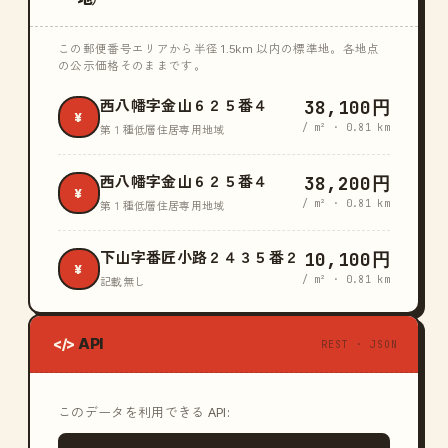
この郵便番号エリアから半径 1.5km 以内の標準地。各地点
の公示価格そのままです。
38,100円
西八幡字金山６２５番４
¥
/ m² · 0.81 km
第１種低層住居専用地域
38,200円
西八幡字金山６２５番４
¥
/ m² · 0.81 km
第１種低層住居専用地域
10,100円
下山字番匠小路２４３５番２
¥
/ m² · 0.81 km
記載無し
API
</>
REST · JSON
このデータを利用できる API: