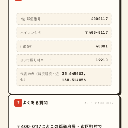
4000117
7桁 郵便番号
〒400-0117
ハイフン付き
40001
(旧) 5桁
19210
JIS 市区町村コード
35.645083,
代表地点（緯度経度・近
138.514056
似）
よくある質問
?
FAQ · 〒400-0117
〒400-0117はどこの都道府県・市区町村で