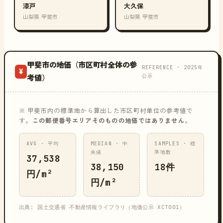
漆戸
大久保
山梨県 甲斐市
山梨県 甲斐市
甲斐市の地価（市区町村全体の参
REFERENCE · 2025年
¥
公示
考値）
※ 甲斐市内の標準地から算出した市区町村単位の参考値で
す。
この郵便番号エリアそのものの地価ではありません
。
AVG · 平均
MEDIAN · 中
SAMPLES · 標
央値
準地数
37,538
38,150
18件
円/m²
円/m²
出典: 国土交通省 不動産情報ライブラリ（地価公示 XCT001）