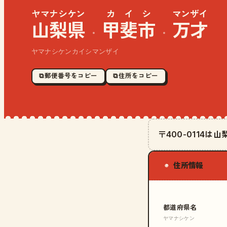
ヤマナシケン
カイシ
マンザイ
山梨県
甲斐市
万才
·
·
ヤマナシケンカイシマンザイ
⧉ 郵便番号をコピー
⧉ 住所をコピー
〒400-0114
住所情報
◉
都道府県名
ヤマナシケン