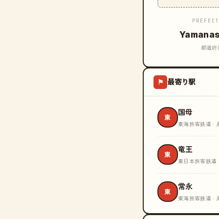
PREFEC
Yamanas
都道府
最寄り駅
⚑
国母
東
東海旅客鉄道 · 
竜王
東
東日本旅客鉄道 
常永
東
東海旅客鉄道 · 