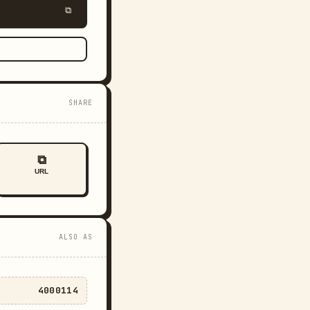
⧉
SHARE
⧉
URL
ALSO AS
4000114