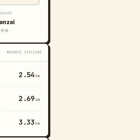
UBURB
anzai
町域
NEAREST STATIONS
2.54
km
2.69
km
3.33
km