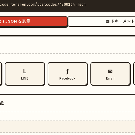
code.teraren.com/postcodes/4000114.json
{ } JSON を表示
📖 ドキュメント
L
ƒ
✉
LINE
Facebook
Email
式