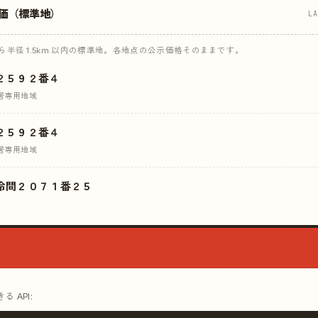
価（標準地）
L
半径 1.5km 以内の標準地。各地点の公示価格そのままです。
２５９２番４
居専用地域
２５９２番４
居専用地域
冷間２０７１番２５
 API: