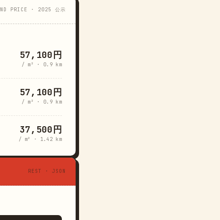
AND PRICE · 2025 公示
57,100円
/ m² · 0.9 km
57,100円
/ m² · 0.9 km
37,500円
/ m² · 1.42 km
REST · JSON