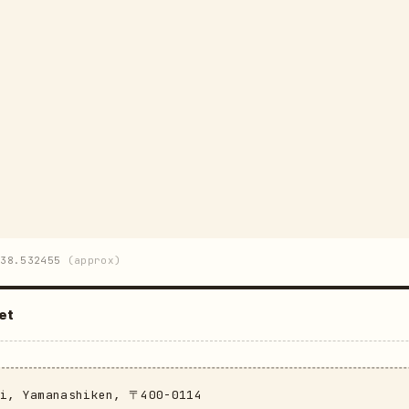
38.532455
(approx)
et
hi, Yamanashiken, 〒400-0114