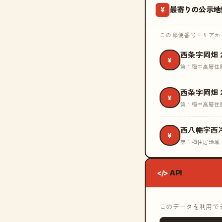
最寄りの公示地
¥
この郵便番号エリアから
西条字岡畑
¥
第１種中高層住
西条字岡畑
¥
第１種中高層住
西八幡字西
¥
第１種住居地域
API
</>
このデータを利用できる