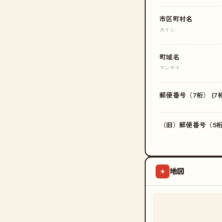
市区町村名
カイシ
町域名
マンザイ
郵便番号（7桁） (7桁
（旧）郵便番号（5桁）
地図
⌖