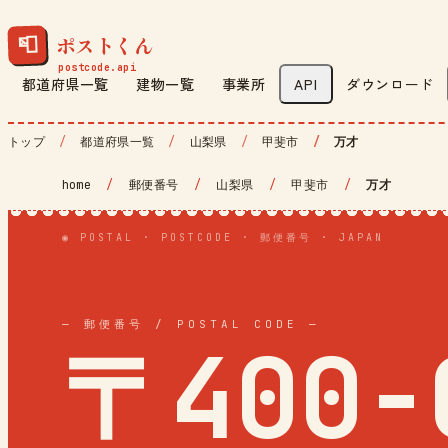
ポストくん
📮
都道府県一覧
建物一覧
事業所
API
ダウンロード
トップ
都道府県一覧
山梨県
甲斐市
万才
home
/
郵便番号
/
山梨県
/
甲斐市
/
万才
◉ POSTAL · POSTCODE · 郵便番号 · JAPAN
— 郵便番号 / POSTAL CODE —
〒400-