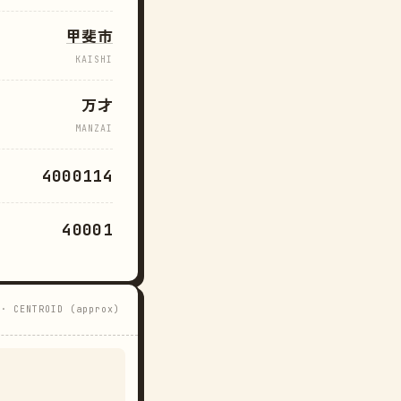
甲斐市
KAISHI
万才
MANZAI
4000114
40001
 · CENTROID (approx)