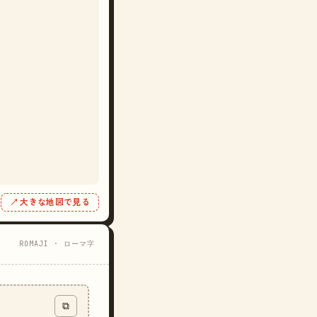
↗ 大きな地図で見る
ROMAJI · ローマ字
⧉