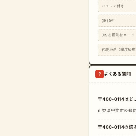
ハイフン付き
(旧) 5桁
JIS 市区町村コード
代表地点（緯度経度
よくある質問
?
〒400-0114
山梨県甲斐市の郵
〒400-0114の