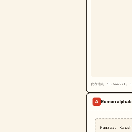
代表地点 35.646971, 1
Roman alphab
A
Manzai, Kais