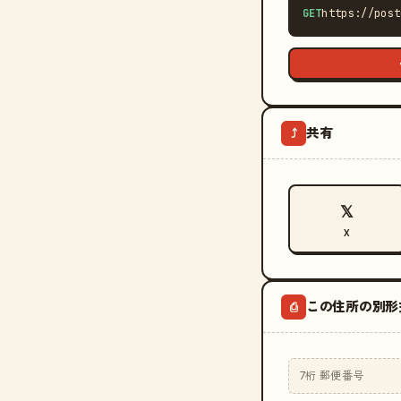
GET
https://post
共有
⤴
𝕏
X
この住所の別形
⎙
7桁 郵便番号