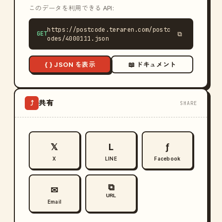
このデータを利用できる API:
https://postcode.teraren.com/postc
GET
⧉
odes/4000111.json
{ } JSON を表示
📖 ドキュメント
共有
⤴
SHARE
𝕏
L
ƒ
X
LINE
Facebook
⧉
✉
URL
Email