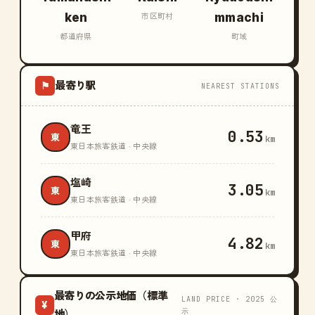
ken
mmachi
市区町村
都道府県
町域
最寄り駅
⚑
NEAREST STATIONS
竜王
0.53
東
km
東日本旅客鉄道 · 中央線
塩崎
3.05
東
km
東日本旅客鉄道 · 中央線
甲府
4.82
東
km
東日本旅客鉄道 · 中央線
最寄りの公示地価（標準
LAND PRICE · 2025 公
¥
示
地）