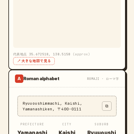
代表地点 35.672518, 138.5158
(approx)
↗ 大きな地図で見る
Roman alphabet
A
ROMAJI · ローマ字
Ryuuoushimmachi, Kaishi,
⧉
Yamanashiken, 〒400-0111
PREFECTURE
CITY
SUBURB
Yamanashi
Kaishi
Ryuuoushi