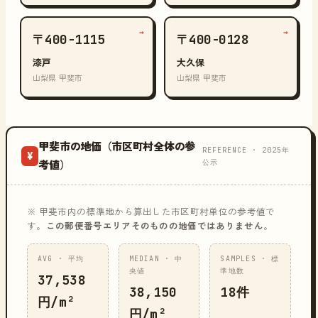
→
→
〒400-1115
〒400-0128
漆戸
大久保
山梨県 甲斐市
山梨県 甲斐市
甲斐市の地価（市区町村全体の参
REFERENCE · 2025年
¥
公示
考値）
※ 甲斐市内の標準地から算出した市区町村単位の参考値で
す。
この郵便番号エリアそのものの地価ではありません
。
AVG · 平均
MEDIAN · 中
SAMPLES · 標
央値
準地数
37,538
38,150
18件
円/m²
円/m²