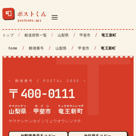
ポストくん
📮
トップ
都道府県一覧
山梨県
甲斐市
竜王新町
home
/
郵便番号
/
山梨県
/
甲斐市
/
竜王新町
— 郵便番号 / POSTAL CODE —
〒400-0111
ヤマナシケン
カイシ
リュウオウシンマチ
山梨県
甲斐市
竜王新町
·
·
ヤマナシケンカイシリュウオウシンマチ
⧉ 郵便番号をコピー
⧉ 住所をコピー