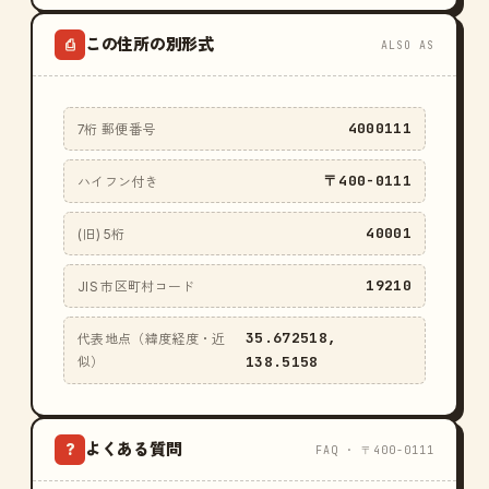
この住所の別形式
⎙
ALSO AS
4000111
7桁 郵便番号
〒400-0111
ハイフン付き
40001
(旧) 5桁
19210
JIS 市区町村コード
35.672518,
代表地点（緯度経度・近
138.5158
似）
よくある質問
?
FAQ · 〒400-0111