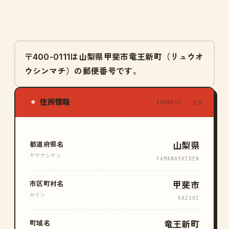
〒400-0111は山梨県甲斐市竜王新町（リュウオ
ウシンマチ）の郵便番号です。
住所情報
◉
ADDRESS · 住所
都道府県名
山梨県
ヤマナシケン
YAMANASHIKEN
市区町村名
甲斐市
カイシ
KAISHI
町域名
竜王新町