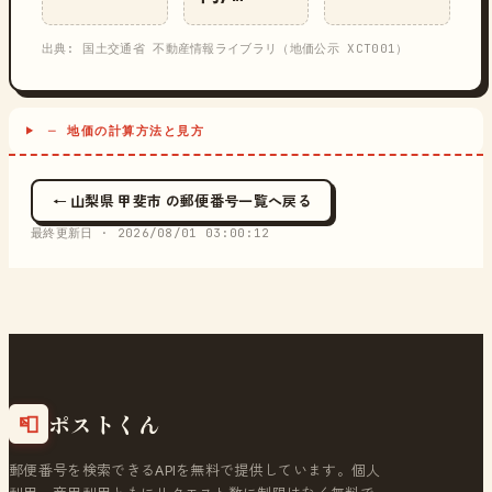
出典: 国土交通省 不動産情報ライブラリ（地価公示 XCT001）
─ 地価の計算方法と見方
← 山梨県 甲斐市 の郵便番号一覧へ戻る
最終更新日 ·
2026/08/01 03:00:12
ポストくん
📮
郵便番号を検索できるAPIを無料で提供しています。個人