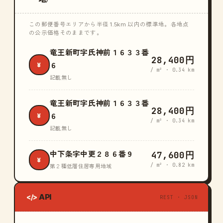
この郵便番号エリアから半径 1.5km 以内の標準地。各地点
の公示価格そのままです。
竜王新町字氏神前１６３３番
28,400円
¥
６
/ m² · 0.34 km
記載無し
竜王新町字氏神前１６３３番
28,400円
¥
６
/ m² · 0.34 km
記載無し
47,600円
中下条字中更２８６番９
¥
/ m² · 0.82 km
第２種低層住居専用地域
API
</>
REST · JSON