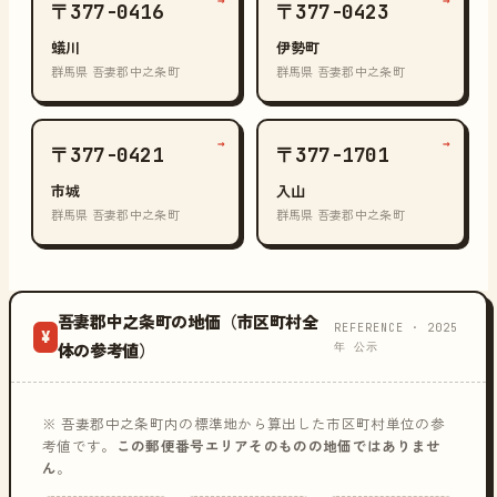
→
→
〒377-0416
〒377-0423
蟻川
伊勢町
群馬県 吾妻郡中之条町
群馬県 吾妻郡中之条町
→
→
〒377-0421
〒377-1701
市城
入山
群馬県 吾妻郡中之条町
群馬県 吾妻郡中之条町
吾妻郡中之条町の地価（市区町村全
REFERENCE · 2025
¥
年 公示
体の参考値）
※ 吾妻郡中之条町内の標準地から算出した市区町村単位の参
考値です。
この郵便番号エリアそのものの地価ではありませ
ん
。