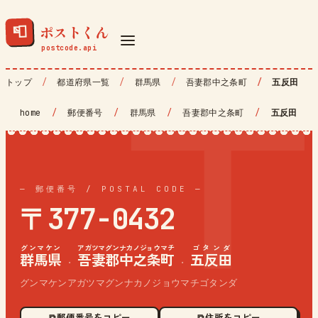
ポストくん
📮
トップ
都道府県一覧
群馬県
吾妻郡中之条町
五反田
home
/
郵便番号
/
群馬県
/
吾妻郡中之条町
/
五反田
— 郵便番号 / POSTAL CODE —
〒377-0432
グンマケン
アガツマグンナカノジョウマチ
ゴタンダ
群馬県
吾妻郡中之条町
五反田
·
·
グンマケンアガツマグンナカノジョウマチゴタンダ
⧉ 郵便番号をコピー
⧉ 住所をコピー