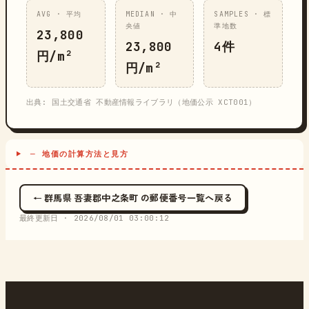
AVG · 平均
MEDIAN · 中
SAMPLES · 標
央値
準地数
23,800
23,800
4件
円/m²
円/m²
出典: 国土交通省 不動産情報ライブラリ（地価公示 XCT001）
─ 地価の計算方法と見方
← 群馬県 吾妻郡中之条町 の郵便番号一覧へ戻る
最終更新日 ·
2026/08/01 03:00:12