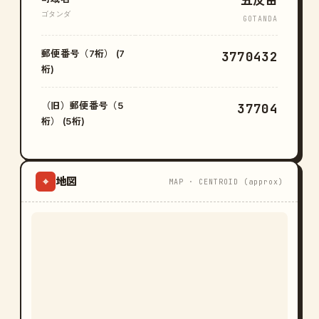
五反田
ゴタンダ
GOTANDA
郵便番号（7桁） (7
3770432
桁)
（旧）郵便番号（5
37704
桁） (5桁)
地図
⌖
MAP · CENTROID (approx)