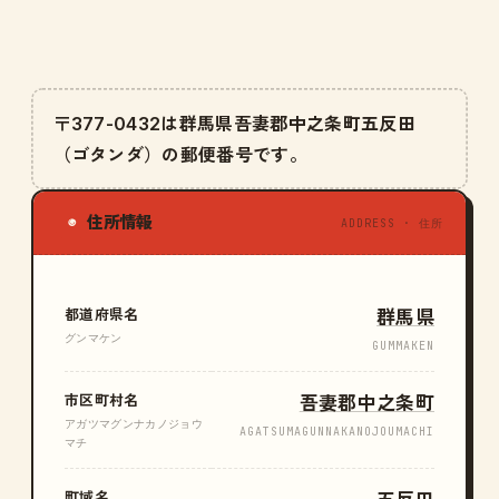
〒377-0432は群馬県吾妻郡中之条町五反田
（ゴタンダ）の郵便番号です。
住所情報
◉
ADDRESS · 住所
都道府県名
群馬県
グンマケン
GUMMAKEN
市区町村名
吾妻郡中之条町
アガツマグンナカノジョウ
AGATSUMAGUNNAKANOJOUMACHI
マチ
町域名