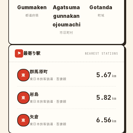
Gummaken
Agatsuma
Gotanda
gunnakan
都道府県
町域
ojoumachi
市区町村
最寄り駅
⚑
NEAREST STATIONS
群馬原町
5.67
東
km
東日本旅客鉄道 · 吾妻線
岩島
5.82
東
km
東日本旅客鉄道 · 吾妻線
矢倉
6.56
東
km
東日本旅客鉄道 · 吾妻線