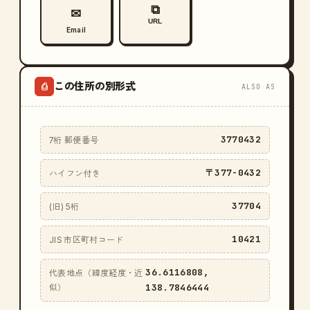
⧉
✉
URL
Email
この住所の別形式
⎙
ALSO AS
3770432
7桁 郵便番号
〒377-0432
ハイフン付き
37704
(旧) 5桁
10421
JIS 市区町村コード
36.6116808,
代表地点（緯度経度・近
138.7846444
似）