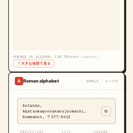
代表地点 36.6116808, 138.7846444
(approx)
↗ 大きな地図で見る
Roman alphabet
A
ROMAJI · ローマ字
Gotanda,
Agatsumagunnakanojoumachi,
⧉
Gummaken, 〒377-0432
PREFECTURE
CITY
SUBURB