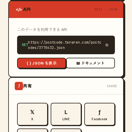
API
</>
REST · JSON
このデータを利用できる API:
https://postcode.teraren.com/postc
GET
⧉
odes/3770432.json
{ } JSON を表示
📖 ドキュメント
共有
⤴
SHARE
𝕏
L
ƒ
X
LINE
Facebook