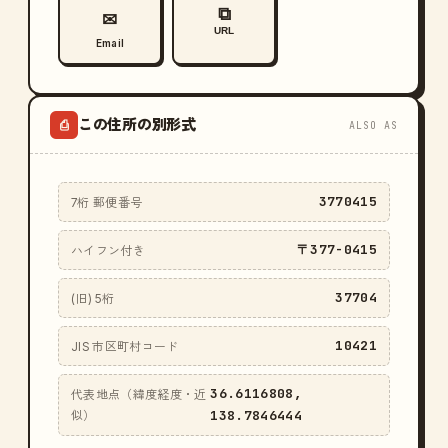
⧉
✉
URL
Email
この住所の別形式
⎙
ALSO AS
3770415
7桁 郵便番号
〒377-0415
ハイフン付き
37704
(旧) 5桁
10421
JIS 市区町村コード
36.6116808,
代表地点（緯度経度・近
138.7846444
似）