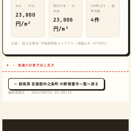
AVG · 平均
MEDIAN · 中
SAMPLES · 標
央値
準地数
23,800
23,800
4件
円/m²
円/m²
出典: 国土交通省 不動産情報ライブラリ（地価公示 XCT001）
─ 地価の計算方法と見方
← 群馬県 吾妻郡中之条町 の郵便番号一覧へ戻る
最終更新日 ·
2026/08/01 03:00:12