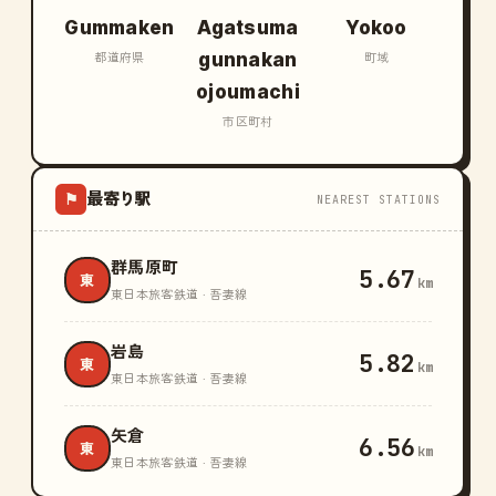
Gummaken
Agatsuma
Yokoo
gunnakan
都道府県
町域
ojoumachi
市区町村
最寄り駅
⚑
NEAREST STATIONS
群馬原町
5.67
東
km
東日本旅客鉄道 · 吾妻線
岩島
5.82
東
km
東日本旅客鉄道 · 吾妻線
矢倉
6.56
東
km
東日本旅客鉄道 · 吾妻線