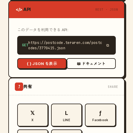
API
</>
REST · JSON
このデータを利用できる API:
https://postcode.teraren.com/postc
GET
⧉
odes/3770415.json
{ } JSON を表示
📖 ドキュメント
共有
⤴
SHARE
𝕏
L
ƒ
X
LINE
Facebook