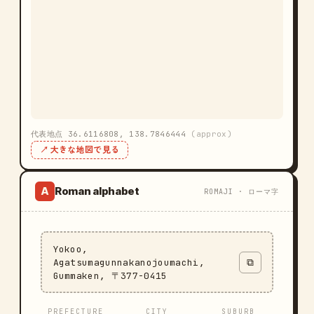
代表地点 36.6116808, 138.7846444
(approx)
↗ 大きな地図で見る
Roman alphabet
A
ROMAJI · ローマ字
Yokoo,
Agatsumagunnakanojoumachi,
⧉
Gummaken, 〒377-0415
PREFECTURE
CITY
SUBURB