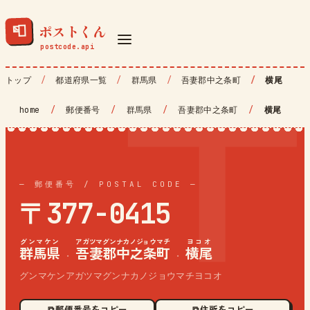
ポストくん
📮
トップ
都道府県一覧
群馬県
吾妻郡中之条町
横尾
home
/
郵便番号
/
群馬県
/
吾妻郡中之条町
/
横尾
— 郵便番号 / POSTAL CODE —
〒377-0415
グンマケン
アガツマグンナカノジョウマチ
ヨコオ
群馬県
吾妻郡中之条町
横尾
·
·
グンマケンアガツマグンナカノジョウマチヨコオ
⧉ 郵便番号をコピー
⧉ 住所をコピー