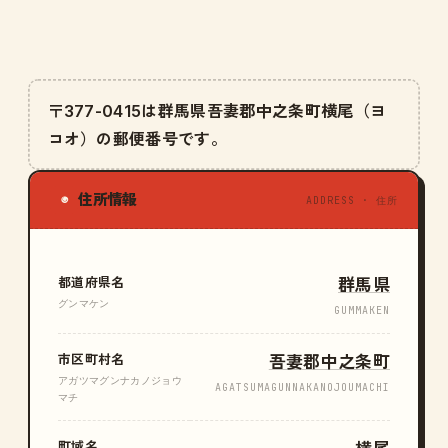
〒377-0415は群馬県吾妻郡中之条町横尾（ヨ
コオ）の郵便番号です。
住所情報
◉
ADDRESS · 住所
都道府県名
群馬県
グンマケン
GUMMAKEN
市区町村名
吾妻郡中之条町
アガツマグンナカノジョウ
AGATSUMAGUNNAKANOJOUMACHI
マチ
町域名