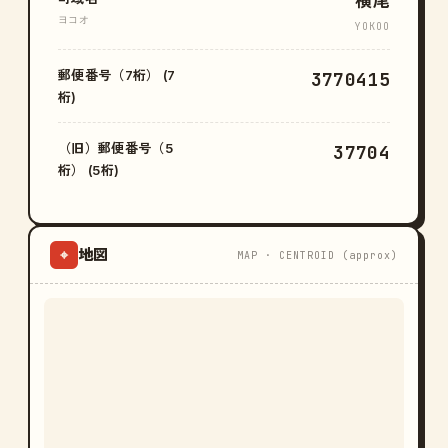
横尾
ヨコオ
YOKOO
郵便番号（7桁） (7
3770415
桁)
（旧）郵便番号（5
37704
桁） (5桁)
地図
⌖
MAP · CENTROID (approx)