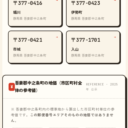
→
→
〒377-0416
〒377-0423
蟻川
伊勢町
群馬県 吾妻郡中之条町
群馬県 吾妻郡中之条町
→
→
〒377-0421
〒377-1701
市城
入山
群馬県 吾妻郡中之条町
群馬県 吾妻郡中之条町
吾妻郡中之条町の地価（市区町村全
REFERENCE · 2025
¥
年 公示
体の参考値）
※ 吾妻郡中之条町内の標準地から算出した市区町村単位の参
考値です。
この郵便番号エリアそのものの地価ではありませ
ん
。