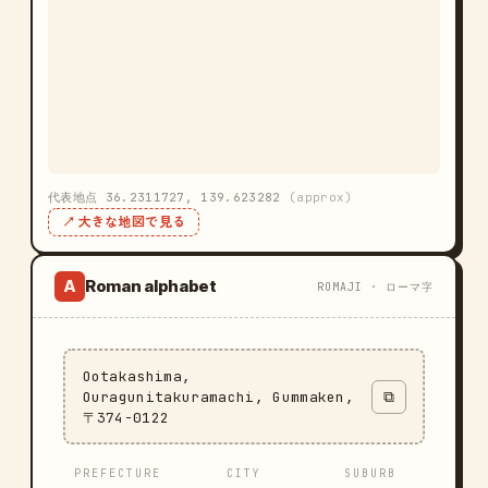
代表地点 36.2311727, 139.623282
(approx)
↗ 大きな地図で見る
Roman alphabet
A
ROMAJI · ローマ字
Ootakashima,
Ouragunitakuramachi, Gummaken,
⧉
〒374-0122
PREFECTURE
CITY
SUBURB