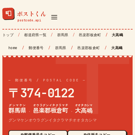
ポストくん
📮
トップ
都道府県一覧
群馬県
邑楽郡板倉町
大高嶋
home
/
郵便番号
/
群馬県
/
邑楽郡板倉町
/
大高嶋
— 郵便番号 / POSTAL CODE —
〒374-0122
グンマケン
オウラグンイタクラマチ
オオタカシマ
群馬県
邑楽郡板倉町
大高嶋
·
·
グンマケンオウラグンイタクラマチオオタカシマ
⧉ 郵便番号をコピー
⧉ 住所をコピー