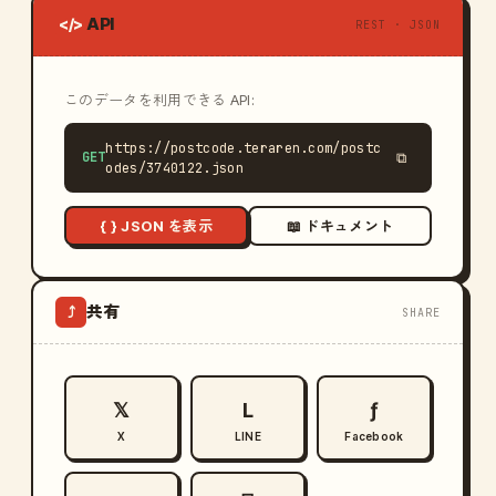
API
</>
REST · JSON
このデータを利用できる API:
https://postcode.teraren.com/postc
GET
⧉
odes/3740122.json
{ } JSON を表示
📖 ドキュメント
共有
⤴
SHARE
𝕏
L
ƒ
X
LINE
Facebook