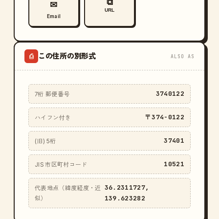
⧉
✉
URL
Email
この住所の別形式
⎙
ALSO AS
3740122
7桁 郵便番号
〒374-0122
ハイフン付き
37401
(旧) 5桁
10521
JIS 市区町村コード
36.2311727,
代表地点（緯度経度・近
139.623282
似）