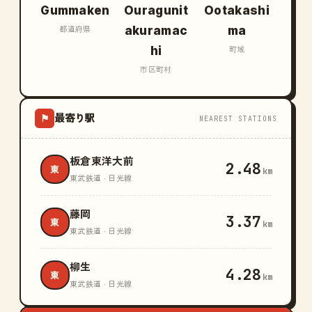
Gummaken
Ouragunit
Ootakashi
akuramac
ma
都道府県
hi
町域
市区町村
最寄り駅
⚑
NEAREST STATIONS
板倉東洋大前
2.48
東
km
東武鉄道 · 日光線
藤岡
3.37
東
km
東武鉄道 · 日光線
柳生
4.28
東
km
東武鉄道 · 日光線