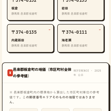
〒374-0132
〒374-0133
板倉
岩田
群馬県 邑楽郡板倉町
群馬県 邑楽郡板倉町
→
→
〒374-0135
〒374-0111
内蔵新田
海老瀬
群馬県 邑楽郡板倉町
群馬県 邑楽郡板倉町
邑楽郡板倉町の地価（市区町村全体
REFERENCE · 2025
¥
年 公示
の参考値）
※ 邑楽郡板倉町内の標準地から算出した市区町村単位の参考
値です。
この郵便番号エリアそのものの地価ではありませ
ん
。