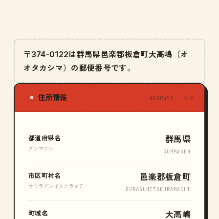
〒374-0122は群馬県邑楽郡板倉町大高嶋（オ
オタカシマ）の郵便番号です。
住所情報
◉
ADDRESS · 住所
都道府県名
群馬県
グンマケン
GUMMAKEN
市区町村名
邑楽郡板倉町
オウラグンイタクラマチ
OURAGUNITAKURAMACHI
町域名
大高嶋