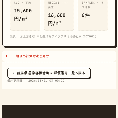
AVG · 平均
MEDIAN · 中
SAMPLES · 標
央値
準地数
15,600
16,600
6件
円/m²
円/m²
出典: 国土交通省 不動産情報ライブラリ（地価公示 XCT001）
─ 地価の計算方法と見方
← 群馬県 邑楽郡板倉町 の郵便番号一覧へ戻る
最終更新日 ·
2026/08/01 03:00:12