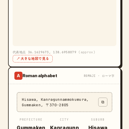
代表地点 36.1629673, 138.6958079
(approx)
↗ 大きな地図で見る
Roman alphabet
A
ROMAJI · ローマ字
Hisawa, Kanragunnammokumura,
⧉
Gummaken, 〒370-2805
PREFECTURE
CITY
SUBURB
Gummaken
Kanragunn
Hisawa