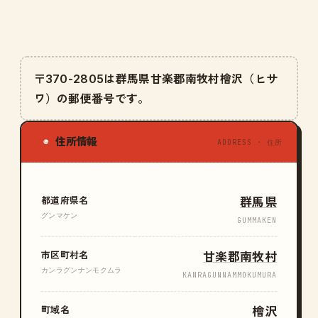
〒370-2805は群馬県甘楽郡南牧村檜沢（ヒサ
ワ）の郵便番号です。
住所情報
◉
ADDRESS · 住所
都道府県名
群馬県
グンマケン
GUMMAKEN
市区町村名
甘楽郡南牧村
カンラグンナンモクムラ
KANRAGUNNAMMOKUMURA
町域名
檜沢