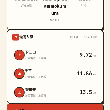
ammokum
都道府県
町域
ura
市区町村
最寄り駅
⚑
NEAREST STATIONS
下仁田
9.72
上
km
上信電鉄 · 上信線
千平
11.86
上
km
上信電鉄 · 上信線
南蛇井
13.5
上
km
上信電鉄 · 上信線