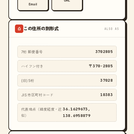
URL
Email
この住所の別形式
⎙
ALSO AS
3702805
7桁 郵便番号
〒370-2805
ハイフン付き
37028
(旧) 5桁
10383
JIS 市区町村コード
36.1629673,
代表地点（緯度経度・近
138.6958079
似）