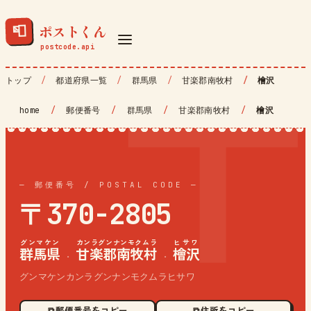
ポストくん
📮
トップ
都道府県一覧
群馬県
甘楽郡南牧村
檜沢
home
/
郵便番号
/
群馬県
/
甘楽郡南牧村
/
檜沢
— 郵便番号 / POSTAL CODE —
〒370-2805
グンマケン
カンラグンナンモクムラ
ヒサワ
群馬県
甘楽郡南牧村
檜沢
·
·
グンマケンカンラグンナンモクムラヒサワ
⧉ 郵便番号をコピー
⧉ 住所をコピー