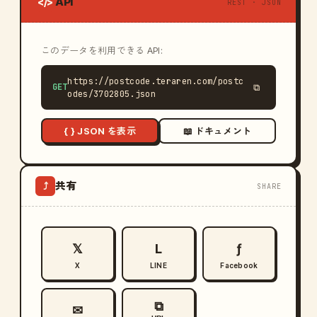
API
</>
REST · JSON
このデータを利用できる API:
https://postcode.teraren.com/postc
GET
⧉
odes/3702805.json
{ } JSON を表示
📖 ドキュメント
共有
⤴
SHARE
𝕏
L
ƒ
X
LINE
Facebook
⧉
✉