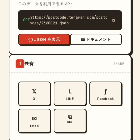
このデータを利用できる API:
https://postcode.teraren.com/postc
GET
⧉
odes/2360021.json
{ } JSON を表示
📖 ドキュメント
共有
⤴
SHARE
𝕏
L
ƒ
X
LINE
Facebook
⧉
✉
URL
Email