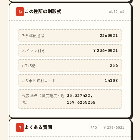
この住所の別形式
⎙
ALSO AS
2360021
7桁 郵便番号
〒236-0021
ハイフン付き
236
(旧) 5桁
14108
JIS 市区町村コード
35.337422,
代表地点（緯度経度・近
139.6235255
似）
よくある質問
?
FAQ · 〒236-0021