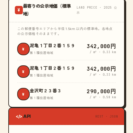
最寄りの公示地価（標準
LAND PRICE · 2025 公
¥
示
地）
この郵便番号エリアから半径 1.5km 以内の標準地。各地点
の公示価格そのままです。
342,000円
泥亀１丁目２番１５９
¥
/ m² · 0.33 km
第１種住居地域
342,000円
泥亀１丁目２番１５９
¥
/ m² · 0.33 km
第１種住居地域
290,000円
金沢町２３番３
¥
/ m² · 0.58 km
第１種住居地域
API
</>
REST · JSON