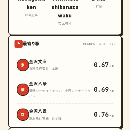
ken
shikanaza
町域
waku
都道府県
市区町村
最寄り駅
⚑
NEAREST STATIONS
金沢文庫
0.67
京
km
京浜急行電鉄 · 本線
金沢八景
0.69
横
km
横浜シーサイドライン · 金沢シーサイドラ
イン
金沢八景
0.76
京
km
京浜急行電鉄 · 逗子線