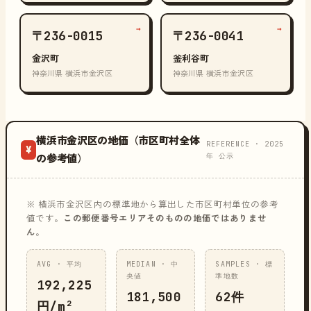
→
→
〒236-0015
〒236-0041
金沢町
釜利谷町
神奈川県 横浜市金沢区
神奈川県 横浜市金沢区
横浜市金沢区の地価（市区町村全体
REFERENCE · 2025
¥
年 公示
の参考値）
※ 横浜市金沢区内の標準地から算出した市区町村単位の参考
値です。
この郵便番号エリアそのものの地価ではありませ
ん
。
AVG · 平均
MEDIAN · 中
SAMPLES · 標
央値
準地数
192,225
181,500
62件
円/m²