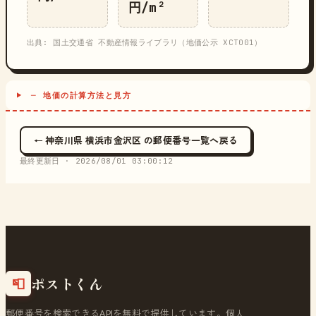
円/m²
出典: 国土交通省 不動産情報ライブラリ（地価公示 XCT001）
─ 地価の計算方法と見方
← 神奈川県 横浜市金沢区 の郵便番号一覧へ戻る
最終更新日 ·
2026/08/01 03:00:12
ポストくん
📮
郵便番号を検索できるAPIを無料で提供しています。個人