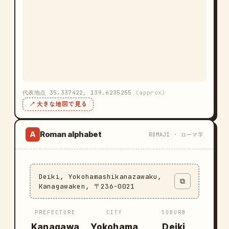
代表地点 35.337422, 139.6235255
(approx)
↗ 大きな地図で見る
Roman alphabet
A
ROMAJI · ローマ字
Deiki, Yokohamashikanazawaku,
⧉
Kanagawaken, 〒236-0021
PREFECTURE
CITY
SUBURB
Kanagawa
Yokohama
Deiki