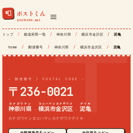
ポストくん
📮
トップ
都道府県一覧
神奈川県
横浜市金沢区
泥亀
home
/
郵便番号
/
神奈川県
/
横浜市金沢区
/
泥亀
— 郵便番号 / POSTAL CODE —
〒236-0021
カナガワケン
ヨコハマシカナザワク
デイキ
神奈川県
横浜市金沢区
泥亀
·
·
カナガワケンヨコハマシカナザワクデイキ
⧉ 郵便番号をコピー
⧉ 住所をコピー