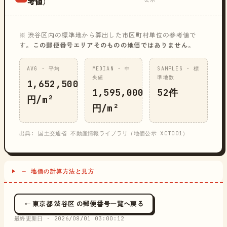
考値）
※ 渋谷区内の標準地から算出した市区町村単位の参考値で
す。
この郵便番号エリアそのものの地価ではありません
。
AVG · 平均
MEDIAN · 中
SAMPLES · 標
央値
準地数
1,652,500
1,595,000
52件
円/m²
円/m²
出典: 国土交通省 不動産情報ライブラリ（地価公示 XCT001）
─ 地価の計算方法と見方
← 東京都 渋谷区 の郵便番号一覧へ戻る
最終更新日 ·
2026/08/01 03:00:12