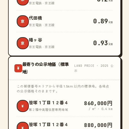
km
京王電鉄 · 京王線
代田橋
0.89
京
km
京王電鉄 · 京王線
幡ヶ谷
0.93
京
km
京王電鉄 · 京王線
最寄りの公示地価（標準
LAND PRICE · 2025 公
¥
示
地）
この郵便番号エリアから半径 1.5km 以内の標準地。各地点
の公示価格そのままです。
860,000円
笹塚１丁目１２番４
¥
/ m² · 0.4 km
第２種中高層住居専用地域
880,000円
笹塚１丁目１２番４
¥