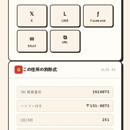
𝕏
L
ƒ
X
LINE
Facebook
⧉
✉
URL
Email
この住所の別形式
⎙
ALSO AS
1510073
7桁 郵便番号
〒151-0073
ハイフン付き
151
(旧) 5桁