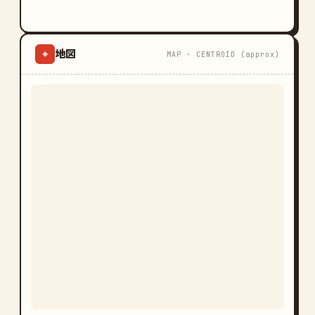
地図
⌖
MAP · CENTROID (approx)