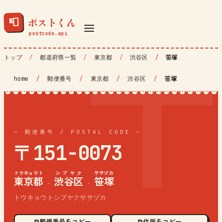
ポストくん
📮
トップ
都道府県一覧
東京都
渋谷区
笹塚
home
/
郵便番号
/
東京都
/
渋谷区
/
笹塚
— 郵便番号 / POSTAL CODE —
〒151-0073
トウキョウト
シブヤク
ササヅカ
東京都
渋谷区
笹塚
·
·
トウキョウトシブヤクササヅカ
⧉ 郵便番号をコピー
⧉ 住所をコピー