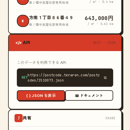
/ m² · 0.4 km
第２種中高層住居専用地域
643,000円
方南１丁目８６番４９
¥
/ m² · 0.63 km
第１種中高層住居専用地域
API
</>
REST · JSON
このデータを利用できる API:
https://postcode.teraren.com/postc
GET
⧉
odes/1510073.json
{ } JSON を表示
📖 ドキュメント
共有
⤴
SHARE