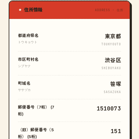
住所情報
◉
ADDRESS · 住所
都道府県名
東京都
トウキョウト
TOUKYOUTO
市区町村名
渋谷区
シブヤク
SHIBUYAKU
町域名
笹塚
ササヅカ
SASAZUKA
郵便番号（7桁） (7
1510073
桁)
（旧）郵便番号（5
151
桁） (5桁)