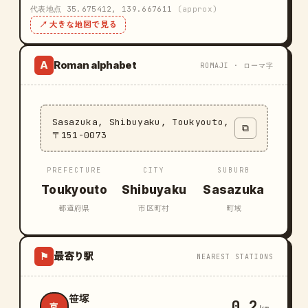
代表地点 35.675412, 139.667611
(approx)
↗ 大きな地図で見る
Roman alphabet
A
ROMAJI · ローマ字
Sasazuka, Shibuyaku, Toukyouto,
⧉
〒151-0073
PREFECTURE
CITY
SUBURB
Toukyouto
Shibuyaku
Sasazuka
都道府県
市区町村
町域
最寄り駅
⚑
NEAREST STATIONS
笹塚
0.2
京