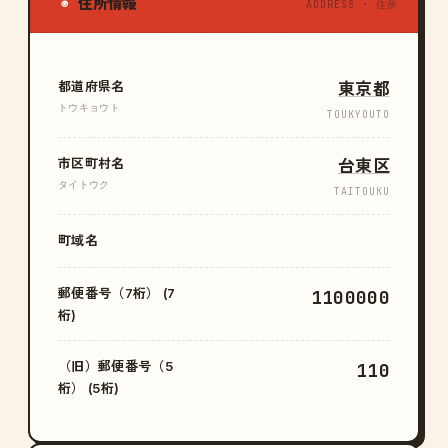
住所情報
◉
ADDRESS · 住所
都道府県名
東京都
トウキョウト
TOUKYOUTO
市区町村名
台東区
タイトウク
TAITOUKU
町域名
郵便番号（7桁） (7
1100000
桁)
（旧）郵便番号（5
110
桁） (5桁)