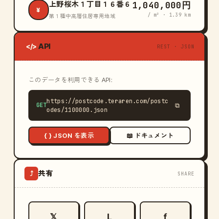
1,040,000円
上野桜木１丁目１６番６
¥
/ m² · 1.39 km
第１種中高層住居専用地域
API
</>
REST · JSON
このデータを利用できる API:
https://postcode.teraren.com/postc
GET
⧉
odes/1100000.json
{ } JSON を表示
📖 ドキュメント
共有
⤴
SHARE
𝕏
L
ƒ