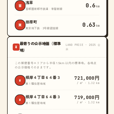
浅草
0.6
首
km
首都圏新都市鉄道 · 常磐新線
田原町
0.63
東
km
東京地下鉄 · 3号線銀座線
最寄りの公示地価（標準
LAND PRICE · 2025 公
¥
示
地）
この郵便番号エリアから半径 1.5km 以内の標準地。各地点
の公示価格そのままです。
721,000円
根岸４丁目６４番３
¥
/ m² · 1.32 km
第１種住居地域
719,000円
根岸４丁目６４番３
¥
/ m² · 1.32 km
第１種住居地域