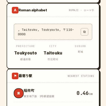
Roman alphabet
A
ROMAJI · ローマ字
, Taitouku, Toukyouto, 〒110-
⧉
0000
PREFECTURE
CITY
SUBURB
町域
Toukyouto
Taitouku
都道府県
市区町村
最寄り駅
⚑
NEAREST STATIONS
稲荷町
0.46
東
km
東京地下鉄 · 3号線銀座線