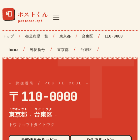
ポストくん
📮
トップ
都道府県一覧
東京都
台東区
110-0000
home
/
郵便番号
/
東京都
/
台東区
/
— 郵便番号 / POSTAL CODE —
〒110-0000
トウキョウト
タイトウク
東京都
台東区
·
·
トウキョウトタイトウク
⧉ 郵便番号をコピー
⧉ 住所をコピー