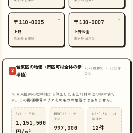
東京都 台東区
東京都 台東区
→
→
〒110-0005
〒110-0007
上野
上野公園
東京都 台東区
東京都 台東区
台東区の地価（市区町村全体の参
REFERENCE · 2025年
¥
公示
考値）
※ 台東区内の標準地から算出した市区町村単位の参考値で
す。
この郵便番号エリアそのものの地価ではありません
。
AVG · 平均
MEDIAN · 中
SAMPLES · 標
央値
準地数
1,151,500
997,000
12件
円/m²