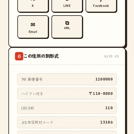
X
LINE
Facebook
⧉
✉
URL
Email
この住所の別形式
⎙
ALSO AS
1100000
7桁 郵便番号
〒110-0000
ハイフン付き
110
(旧) 5桁
13106
JIS 市区町村コード