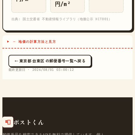
円/m²
出典: 国土交通省 不動産情報ライブラリ（地価公示 XCT001）
─ 地価の計算方法と見方
← 東京都 台東区 の郵便番号一覧へ戻る
最終更新日 ·
2026/08/01 03:00:12
ポストくん
📮
郵便番号を検索できるAPIを無料で提供しています。個人