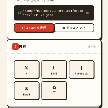
このデータを利用できる API:
https://postcode.teraren.com/postc
GET
⧉
odes/0711523.json
{ } JSON を表示
📖 ドキュメント
共有
⤴
SHARE
𝕏
L
ƒ
X
LINE
Facebook
⧉
✉
URL
Email