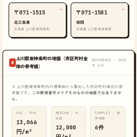
→
→
〒071-1515
〒071-1581
北三条東
栄岡
北海道 上川郡東神楽町
北海道 上川郡東神楽町
上川郡東神楽町の地価（市区町村全
REFERENCE · 2025
¥
年 公示
体の参考値）
※ 上川郡東神楽町内の標準地から算出した市区町村単位の参
考値です。
この郵便番号エリアそのものの地価ではありませ
ん
。
AVG · 平均
MEDIAN · 中
SAMPLES · 標
央値
準地数
13,066
12,000
6件
円/m²
円/m²