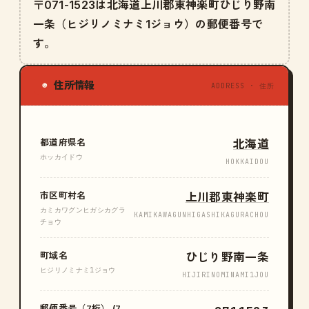
〒071-1523は北海道上川郡東神楽町ひじり野南
一条（ヒジリノミナミ1ジョウ）の郵便番号で
す。
住所情報
◉
ADDRESS · 住所
都道府県名
北海道
ホッカイドウ
HOKKAIDOU
市区町村名
上川郡東神楽町
カミカワグンヒガシカグラ
KAMIKAWAGUNHIGASHIKAGURACHOU
チョウ
町域名
ひじり野南一条
ヒジリノミナミ1ジョウ
HIJIRINOMINAMI1JOU
郵便番号（7桁） (7