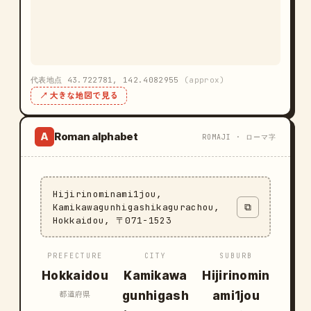
代表地点 43.722781, 142.4082955
(approx)
↗ 大きな地図で見る
Roman alphabet
A
ROMAJI · ローマ字
Hijirinominami1jou,
Kamikawagunhigashikagurachou,
⧉
Hokkaidou, 〒071-1523
PREFECTURE
CITY
SUBURB
Hokkaidou
Kamikawa
Hijirinomin
gunhigash
ami1jou
都道府県