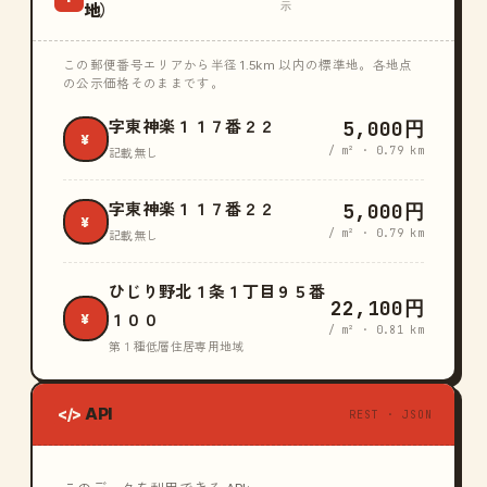
示
地）
この郵便番号エリアから半径 1.5km 以内の標準地。各地点
の公示価格そのままです。
5,000円
字東神楽１１７番２２
¥
/ m² · 0.79 km
記載無し
5,000円
字東神楽１１７番２２
¥
/ m² · 0.79 km
記載無し
ひじり野北１条１丁目９５番
22,100円
¥
１００
/ m² · 0.81 km
第１種低層住居専用地域
API
</>
REST · JSON