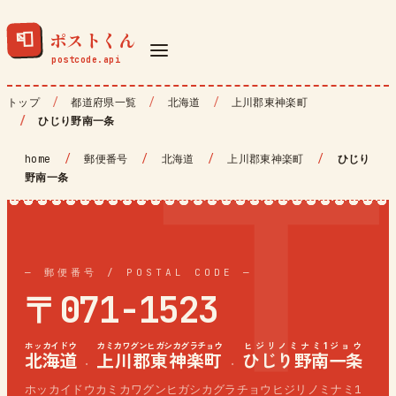
ポストくん
📮
トップ
都道府県一覧
北海道
上川郡東神楽町
ひじり野南一条
home
/
郵便番号
/
北海道
/
上川郡東神楽町
/
ひじり
野南一条
— 郵便番号 / POSTAL CODE —
〒071-1523
ホッカイドウ
カミカワグンヒガシカグラチョウ
ヒジリノミナミ1ジョウ
北海道
上川郡東神楽町
ひじり野南一条
·
·
ホッカイドウカミカワグンヒガシカグラチョウヒジリノミナミ1