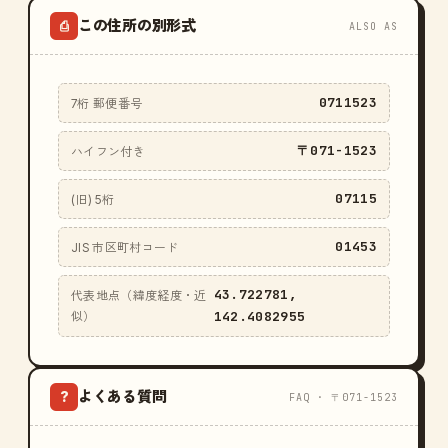
この住所の別形式
⎙
ALSO AS
0711523
7桁 郵便番号
〒071-1523
ハイフン付き
07115
(旧) 5桁
01453
JIS 市区町村コード
43.722781,
代表地点（緯度経度・近
142.4082955
似）
よくある質問
?
FAQ · 〒071-1523