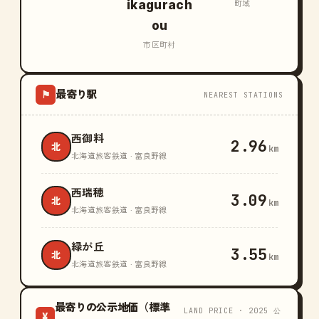
ikagurach
町域
ou
市区町村
最寄り駅
⚑
NEAREST STATIONS
西御料
2.96
北
km
北海道旅客鉄道 · 富良野線
西瑞穂
3.09
北
km
北海道旅客鉄道 · 富良野線
緑が丘
3.55
北
km
北海道旅客鉄道 · 富良野線
最寄りの公示地価（標準
LAND PRICE · 2025 公
¥