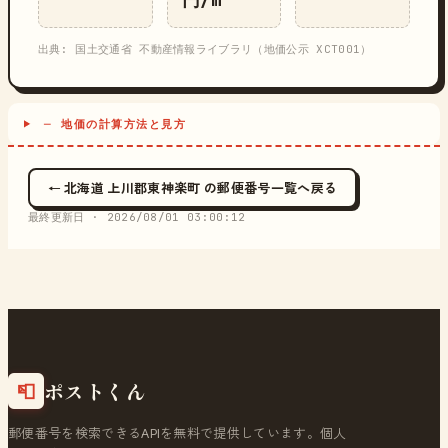
出典: 国土交通省 不動産情報ライブラリ（地価公示 XCT001）
─ 地価の計算方法と見方
← 北海道 上川郡東神楽町 の郵便番号一覧へ戻る
最終更新日 ·
2026/08/01 03:00:12
ポストくん
📮
郵便番号を検索できるAPIを無料で提供しています。個人