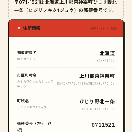
〒071-1521は北海道上川郡東神楽町ひじり野北
一条（ヒジリノキタ1ジョウ）の郵便番号です。
住所情報
◉
ADDRESS · 住所
都道府県名
北海道
ホッカイドウ
HOKKAIDOU
市区町村名
上川郡東神楽町
カミカワグンヒガシカグラ
KAMIKAWAGUNHIGASHIKAGURACHOU
チョウ
町域名
ひじり野北一条
ヒジリノキタ1ジョウ
HIJIRINOKITA1JOU
郵便番号（7桁） (7
0711521
桁)