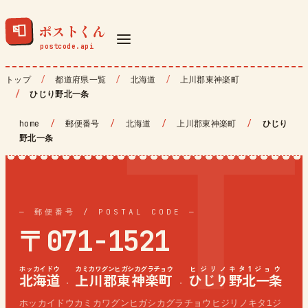
ポストくん
📮
トップ
都道府県一覧
北海道
上川郡東神楽町
ひじり野北一条
home
/
郵便番号
/
北海道
/
上川郡東神楽町
/
ひじり
野北一条
— 郵便番号 / POSTAL CODE —
〒071-1521
ホッカイドウ
カミカワグンヒガシカグラチョウ
ヒジリノキタ1ジョウ
北海道
上川郡東神楽町
ひじり野北一条
·
·
ホッカイドウカミカワグンヒガシカグラチョウヒジリノキタ1ジ