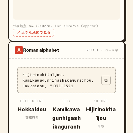
代表地点 43.7240278, 142.4096794
(approx)
↗ 大きな地図で見る
Roman alphabet
A
ROMAJI · ローマ字
Hijirinokita1jou,
Kamikawagunhigashikagurachou,
⧉
Hokkaidou, 〒071-1521
PREFECTURE
CITY
SUBURB
Hokkaidou
Kamikawa
Hijirinokita
gunhigash
1jou
都道府県
ikagurach
町域