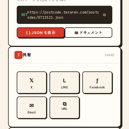
https://postcode.teraren.com/postc
GET
⧉
odes/0711521.json
{ } JSON を表示
📖 ドキュメント
共有
⤴
SHARE
𝕏
L
ƒ
X
LINE
Facebook
⧉
✉
URL
Email