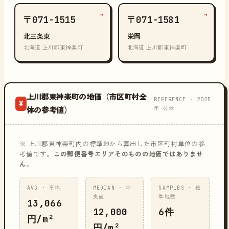
→
→
〒071-1515
〒071-1581
北三条東
栄岡
北海道 上川郡東神楽町
北海道 上川郡東神楽町
上川郡東神楽町の地価（市区町村全
REFERENCE · 2025
¥
年 公示
体の参考値）
※ 上川郡東神楽町内の標準地から算出した市区町村単位の参
考値です。
この郵便番号エリアそのものの地価ではありませ
ん
。
AVG · 平均
MEDIAN · 中
SAMPLES · 標
央値
準地数
13,066
12,000
6件
円/m²
円/m²