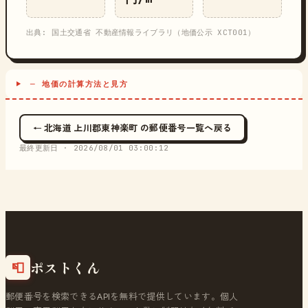
出典: 国土交通省 不動産情報ライブラリ（地価公示 XCT001）
─ 地価の計算方法と見方
← 北海道 上川郡東神楽町 の郵便番号一覧へ戻る
最終更新日 ·
2026/08/01 03:00:12
ポストくん
📮
郵便番号を検索できるAPIを無料で提供しています。個人