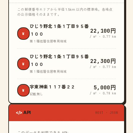
この郵便番号エリアから半径 1.5km 以内の標準地。各地点
の公示価格そのままです。
ひじり野北１条１丁目９５番
22,100円
¥
１００
/ m² · 0.77 km
第１種低層住居専用地域
ひじり野北１条１丁目９５番
22,300円
¥
１００
/ m² · 0.77 km
第１種低層住居専用地域
5,000円
字東神楽１１７番２２
¥
/ m² · 0.78 km
記載無し
API
</>
REST · JSON
このデータを利用できる API: