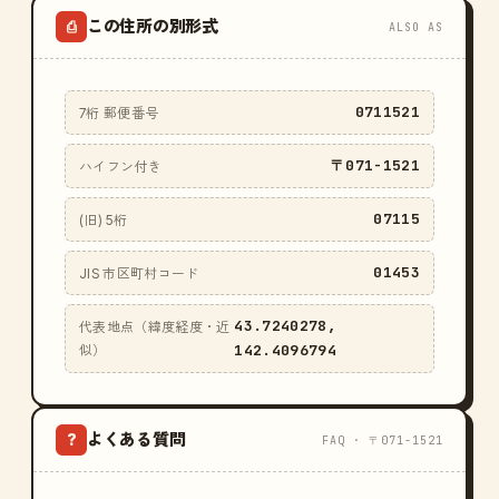
この住所の別形式
⎙
ALSO AS
0711521
7桁 郵便番号
〒071-1521
ハイフン付き
07115
(旧) 5桁
01453
JIS 市区町村コード
43.7240278,
代表地点（緯度経度・近
142.4096794
似）
よくある質問
?
FAQ · 〒071-1521