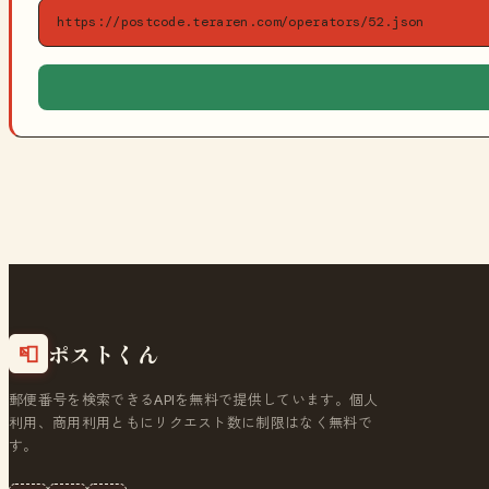
https://postcode.teraren.com/operators/52.json
ポストくん
📮
郵便番号を検索できるAPIを無料で提供しています。個人
利用、商用利用ともにリクエスト数に制限はなく無料で
す。