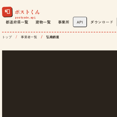
ポストくん
📮
都道府県一覧
建物一覧
事業所
API
ダウンロード
トップ
事業者一覧
弘南鉄道