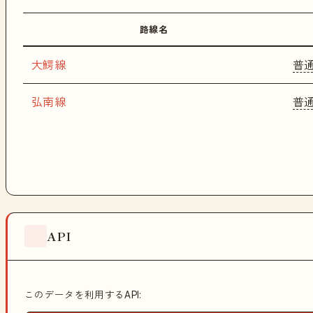
路線名
大鰐線
普
弘南線
普
API
このデータを利用するAPI: