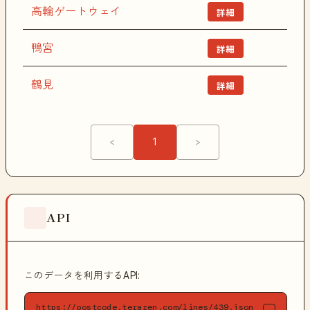
高輪ゲートウェイ
詳細
鴨宮
詳細
鶴見
詳細
<
1
>
API
このデータを利用するAPI:
https://postcode.teraren.com/lines/439.json