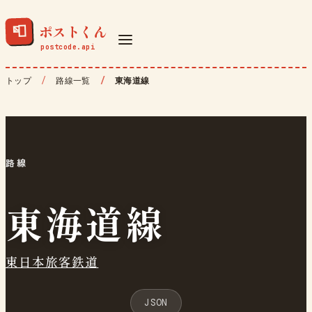
ポストくん
📮
トップ
路線一覧
東海道線
路線
東海道線
東日本旅客鉄道
JSON