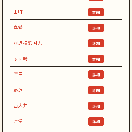
田町
詳細
真鶴
詳細
羽沢横浜国大
詳細
茅ヶ崎
詳細
蒲田
詳細
藤沢
詳細
西大井
詳細
辻堂
詳細